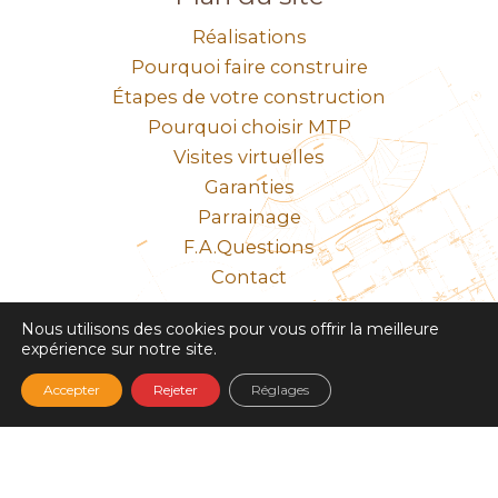
Réalisations
Pourquoi faire construire
Étapes de votre construction
Pourquoi choisir MTP
Visites virtuelles
Garanties
Parrainage
F.A.Questions
Contact
N° SIRET 308 065 580 00034
Nous utilisons des cookies pour vous offrir la meilleure
expérience sur notre site.
Mentions légales
Accepter
Rejeter
Réglages
Développement Code Optimisé, Pole Position et Qualité de
Service par Processx www.processx.fr -
création site internet