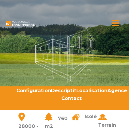
Aller
au
contenu
Configuration
Descriptif
Localisation
Agence
Contact
Isolé
760
Terrain
28000 -
m2