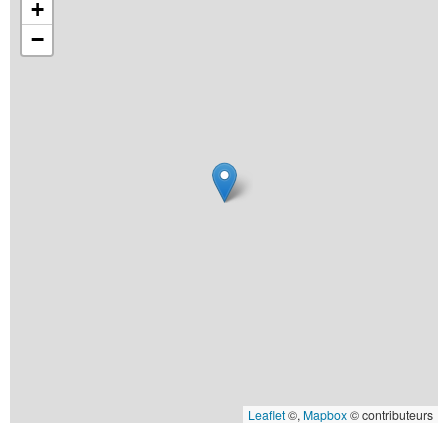
+
−
Leaflet
©,
Mapbox
© contributeurs