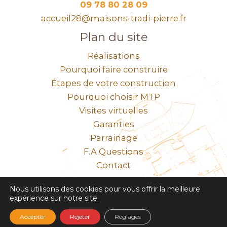
09 78 80 28 09
accueil28@maisons-tradi-pierre.fr
Plan du site
Réalisations
Pourquoi faire construire
Étapes de votre construction
Pourquoi choisir MTP
Visites virtuelles
Garanties
Parrainage
F.A.Questions
Contact
N° SIRET 308 065 580 00034
Nous utilisons des cookies pour vous offrir la meilleure
expérience sur notre site.
Mentions légales
Accepter
Rejeter
Réglages