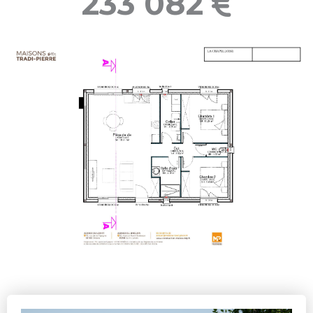
233 082