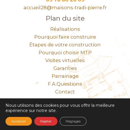
accueil28@maisons-tradi-pierre.fr
Plan du site
Réalisations
Pourquoi faire construire
Étapes de votre construction
Pourquoi choisir MTP
Visites virtuelles
Garanties
Parrainage
F.A.Questions
Contact
N° SIRET 308 065 580 00034
Nous utilisons des cookies pour vous offrir la meilleure
expérience sur notre site.
Mentions légales
Accepter
Rejeter
Réglages