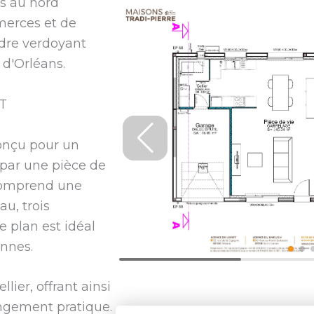
es au nord
merces et de
adre verdoyant
 d'Orléans.
T
conçu pour un
e par une pièce de
 comprend une
au, trois
 plan est idéal
onnes.
lier, offrant ainsi
angement pratique.