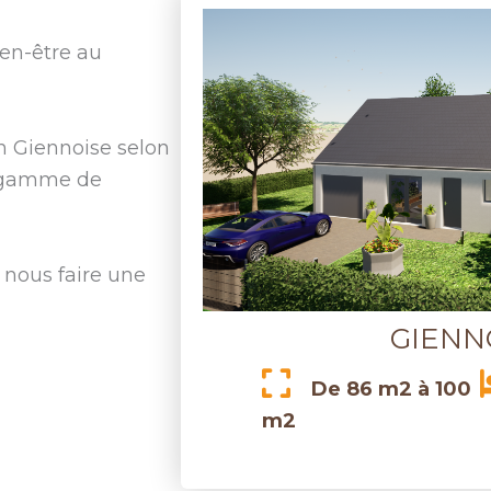
ien-être au
n Giennoise selon
e gamme de
 nous faire une
GIENN
De 86 m2 à 100
m2