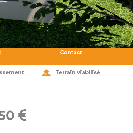
e
Contact
issement
Terrain viabilisé
950