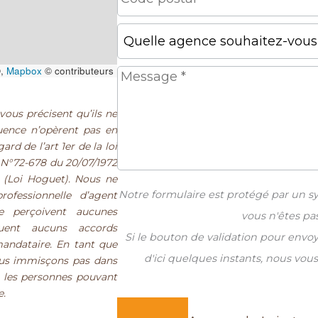
,
Mapbox
© contributeurs
vous précisent qu’ils ne
quence n’opèrent pas en
d de l’art 1er de la loi
 N°72-678 du 20/07/1972
s (Loi Hoguet). Nous ne
Notre formulaire est protégé par un s
ofessionnelle d’agent
e perçoivent aucunes
vous n'êtes pa
uent aucuns accords
Si le bouton de validation pour envo
mandataire. En tant que
d'ici quelques instants, nous vous
ous immisçons pas dans
et les personnes pouvant
e.