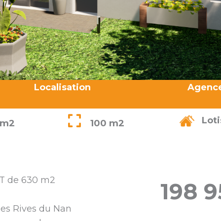
Localisation
Agenc
Lot
 m2
100 m2
T de 630 m2
198 
 des Rives du Nan