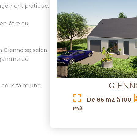
angement pratique.
ien-être au
n Giennoise selon
e gamme de
GIENN
 nous faire une
De 86 m2 à 100
m2