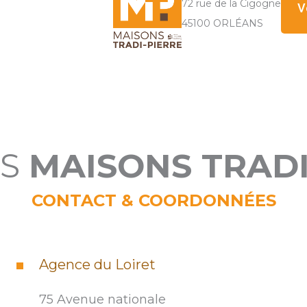
72 rue de la Cigogne
V
45100 ORLÉANS
ES
MAISONS TRADI
CONTACT & COORDONNÉES
Agence du Loiret
75 Avenue nationale