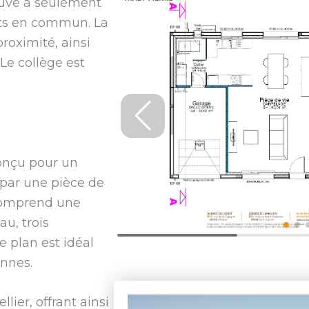
rouve à seulement
rts en commun. La
oximité, ainsi
Le collège est
conçu pour un
e par une pièce de
 comprend une
au, trois
 plan est idéal
onnes.
lier, offrant ainsi