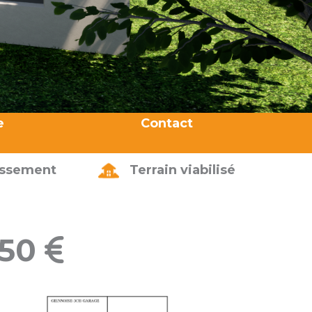
e
Contact
issement
Terrain viabilisé
550