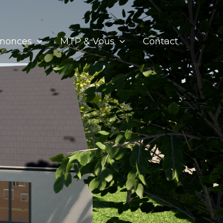
nnonces
MTP & Vous
Contact