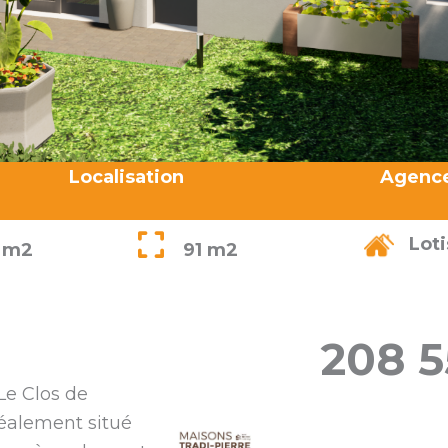
Localisation
Agenc
Lot
 m2
91 m2
208 
Le Clos de
déalement situé