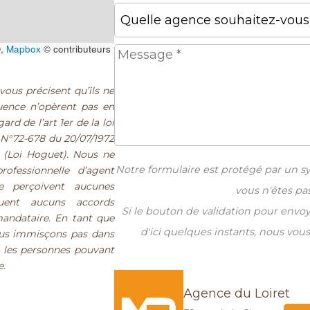
,
Mapbox
© contributeurs
vous précisent qu’ils ne
quence n’opèrent pas en
d de l’art 1er de la loi
 N°72-678 du 20/07/1972
s (Loi Hoguet). Nous ne
Notre formulaire est protégé par un s
ofessionnelle d’agent
e perçoivent aucunes
vous n'êtes pa
uent aucuns accords
Si le bouton de validation pour envo
mandataire. En tant que
d'ici quelques instants, nous vous
ous immisçons pas dans
et les personnes pouvant
e.
Agence du Loiret